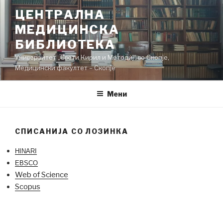
Skip
ЦЕНТРАЛНА
to
МЕДИЦИНСКА
content
БИБЛИОТЕКА
Универзитет „Свети Кирил и Методиј“ во Скопје,
Медицински факултет – Скопје
Мени
СПИСАНИЈА СО ЛОЗИНКА
HINARI
EBSCO
Web of Science
Scopus