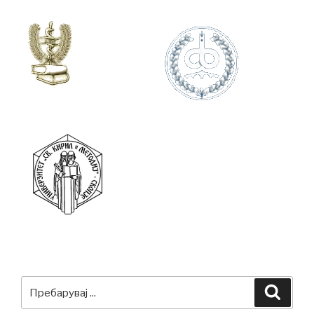
Пребарувај:
Преба