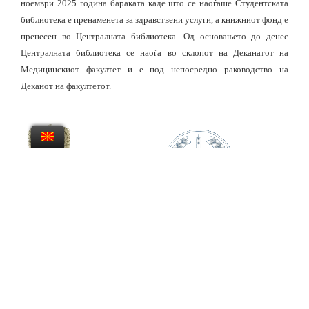
ноември 2025 година бараката каде што се наоѓаше Студентската
библиотека е пренаменета за здравствени услуги, а книжниот фонд е
пренесен во Централната библиотека. Од основањето до денес
Централната библиотека се наоѓа во склопот на Деканатот на
Медицинскиот факултет и е под непосредно раководство на
Деканот на факултетот.