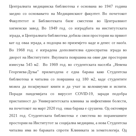
Централната медицинска библиотека е основана во 1947 година
заедно со основањето на Медицинскиот факултет. Во почетокот
Факултетот и Библиотеката биле сместени во Централниот
хигиенски завод. Во 1949 год. со изградбата на институтската
зграда, и Централната библиотека добила свои простории на првиот
кат од оваа зграда, а подоцна во приземјето каде и денес се наоѓа.
Во 1968 год. е изградена дополнителна едноспратна зграда во
дворот на Институтите. Вкупната површина на овие две простории
изнесува 545 м2. Во 1969 год. во студентската населба „Невена
Георгиева-Дуња” прилагодена е една барака како Студентска
библиотека и читална со површина од 180 м2, каде студентите
можеа да позајмуваат книги и да учат за колоквиуми и испити.
Поради пандемијата со вирусот COVID-19, заради подобра
пристапност до Универзитетската клиника за инфективни болести,
на почетокот на март 2020 год. оваа барака е срушена. Од октомври
2021 год. Студентската библиотека е сместена во поранешните
простории на Институтот за социјална медицина, а нова Студентска
читална има во бараката спроти Клиниката за хематологија. Од